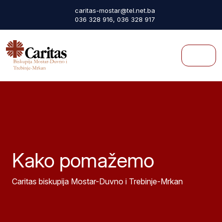
Skip to content
Skip to footer
caritas-mostar@tel.net.ba
036 328 916, 036 328 917
Menu
Kako pomažemo
Caritas biskupija Mostar-Duvno i Trebinje-Mrkan