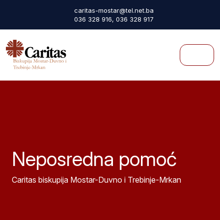
Skip to content
Skip to footer
caritas-mostar@tel.net.ba
036 328 916, 036 328 917
Menu
Neposredna pomoć
Caritas biskupija Mostar-Duvno i Trebinje-Mrkan